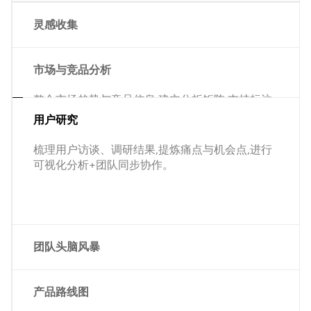
灵感收集
将来自不同渠道的灵感、截图与资料统一整理在
Pixso白板中,便于分类、标注与筛选,构建可复用的
市场与竞品分析
创意灵感库。
整合市场趋势与竞品信息,建立分析矩阵,支持标注
与讨论,快速形成差异化定位。
用户研究
梳理用户访谈、调研结果,提炼痛点与机会点,进行
可视化分析+团队同步协作。
团队头脑风暴
支持多角色实时在线共创,通过便签、流程图等自
由布局方式,快速聚合想法并推动共识形成。
产品路线图