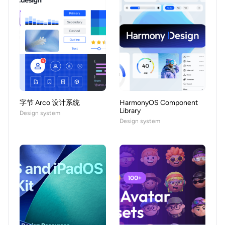
字节 Arco 设计系统
HarmonyOS Component
Library
Design system
Design system