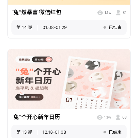
“兔”然暴富 微信红包
1.1w
81
第 14 期
01.08-01.29
已结束
“兔”个开心新年日历
1.1w
68
第 13 期
12.18-01.08
已结束