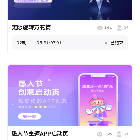
无限旋转万花筒
1.4w
36
02期
05.31-07.01
已结束
愚人节主题APP启动页
1.3w
33