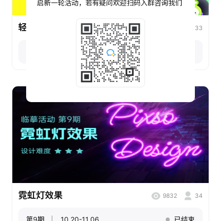
启新一轮活动，若有疑问欢迎扫码入群咨询我们
轻拟物质感表情包
8957
33
第10期
11.03-11.20
已结束
霓虹灯效果
9832
34
第9期
10.20-11.06
已结束