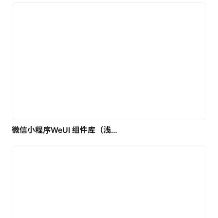
微信小程序WeUI 组件库（浅色）| 免费UI设计素材