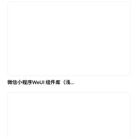
微信小程序WeUI 组件库（浅色）| 免费UI设计素材