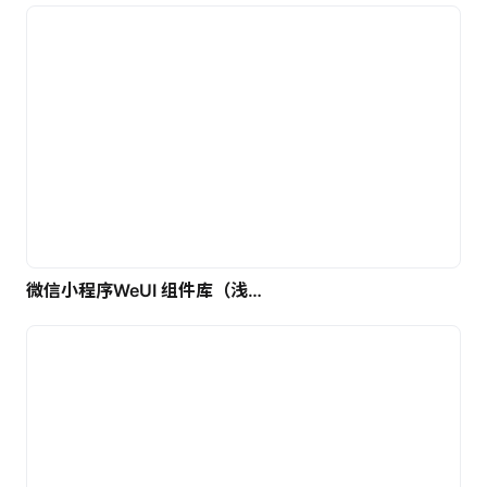
微信小程序WeUI 组件库（浅色）| 免费UI设计素材