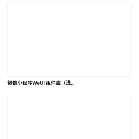
微信小程序WeUI 组件库（浅色）| 免费UI设计素材