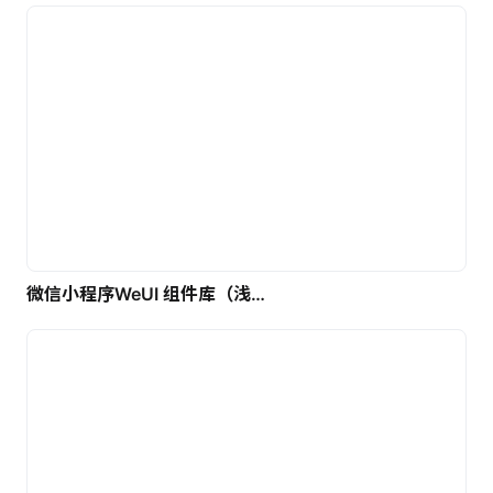
微信小程序WeUI 组件库（浅色）| 免费UI设计素材