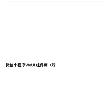
微信小程序WeUI 组件库（浅色）| 免费UI设计素材