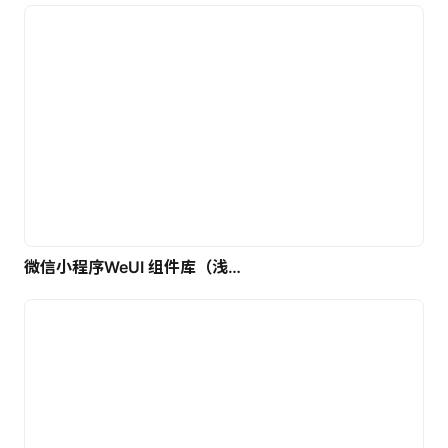
微信小程序WeUI 组件库（浅色）| 免费UI设计素材