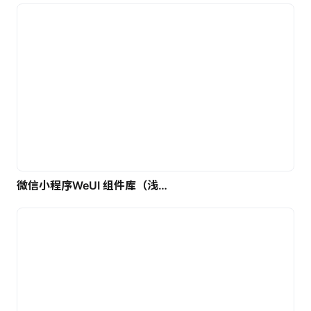
微信小程序WeUI 组件库（浅色）| 免费UI设计素材