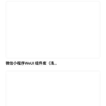
微信小程序WeUI 组件库（浅色）| 免费UI设计素材