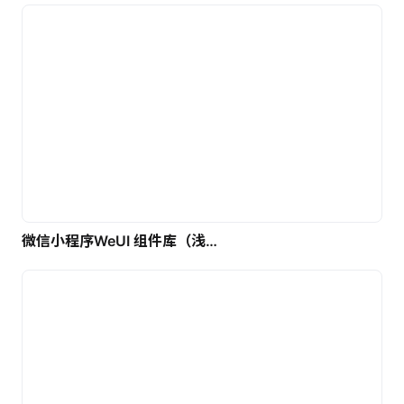
微信小程序WeUI 组件库（浅色）| 免费UI设计素材