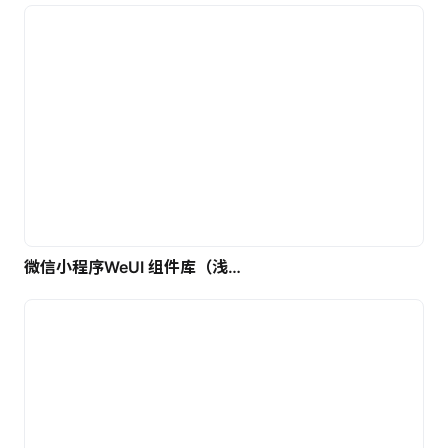
微信小程序WeUI 组件库（浅色）| 免费UI设计素材