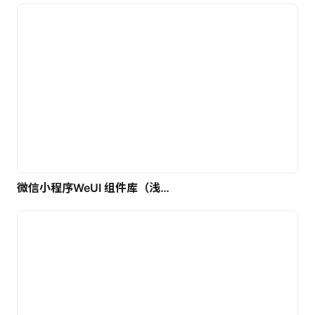
微信小程序WeUI 组件库（浅色）| 免费UI设计素材