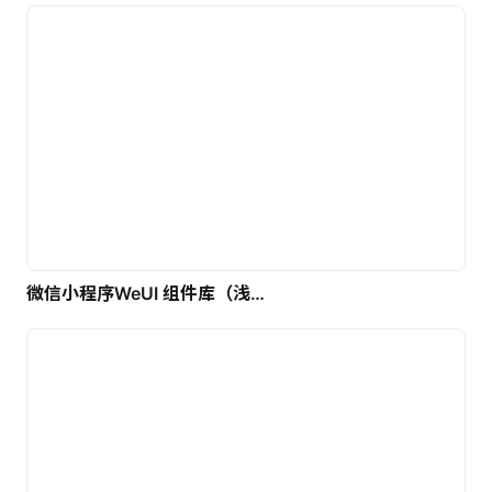
微信小程序WeUI 组件库（浅色）| 免费UI设计素材