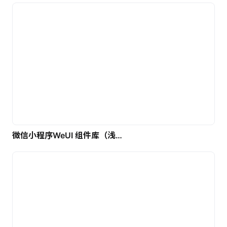
微信小程序WeUI 组件库（浅色）| 免费UI设计素材