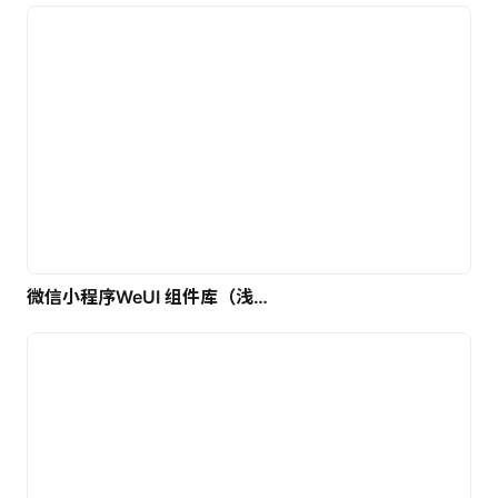
微信小程序WeUI 组件库（浅色）| 免费UI设计素材