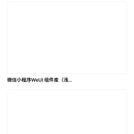
微信小程序WeUI 组件库（浅色）| 免费UI设计素材