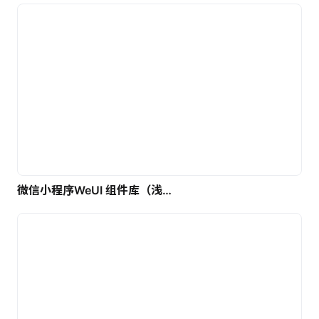
微信小程序WeUI 组件库（浅色）| 免费UI设计素材