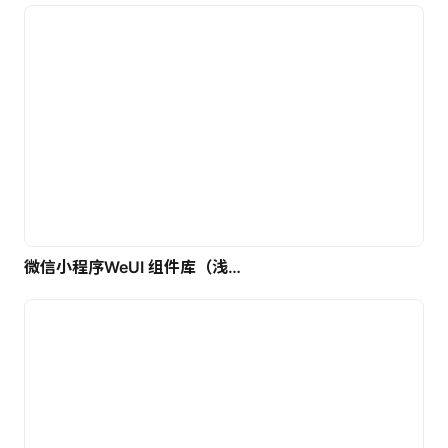
微信小程序WeUI 组件库（浅色）| 免费UI设计素材