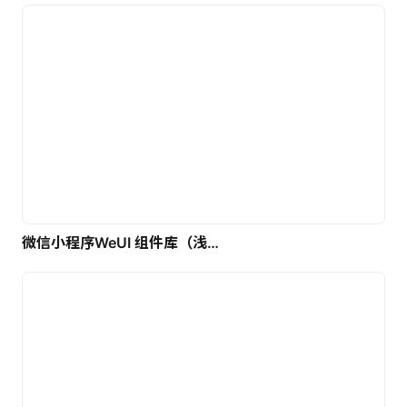
微信小程序WeUI 组件库（浅色）| 免费UI设计素材