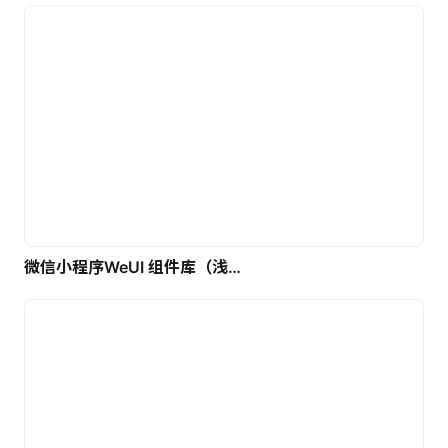
微信小程序WeUI 组件库（浅色）| 免费UI设计素材