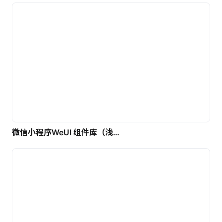
微信小程序WeUI 组件库（浅色）| 免费UI设计素材