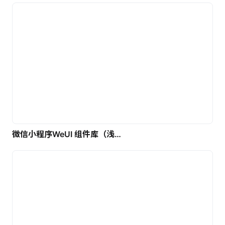
微信小程序WeUI 组件库（浅色）| 免费UI设计素材