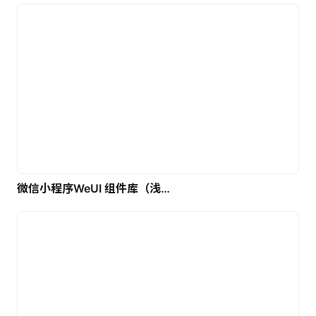
微信小程序WeUI 组件库（浅色）| 免费UI设计素材