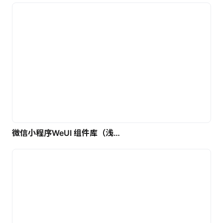
微信小程序WeUI 组件库（浅色）| 免费UI设计素材