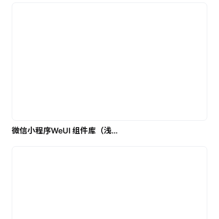
微信小程序WeUI 组件库（浅色）| 免费UI设计素材