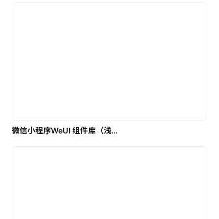
微信小程序WeUI 组件库（浅色）| 免费UI设计素材