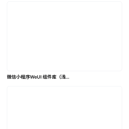
微信小程序WeUI 组件库（浅色）| 免费UI设计素材