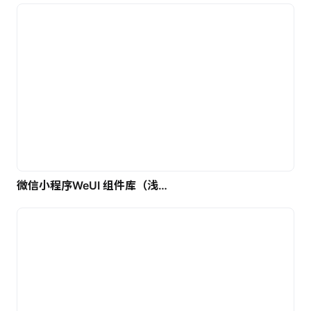
微信小程序WeUI 组件库（浅色）| 免费UI设计素材