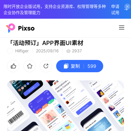
限时开放企业版试用，支持企业资源库、权限管理等多种
申请
企业协作及管理能力
试用
「活动预订」APP界面UI素材
Hilfiger
2025/09/16
2937
H
复制
599