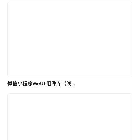
微信小程序WeUI 组件库（浅色）| 免费UI设计素材