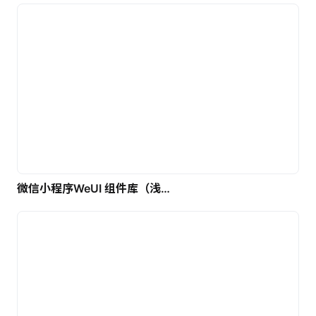
微信小程序WeUI 组件库（浅色）| 免费UI设计素材