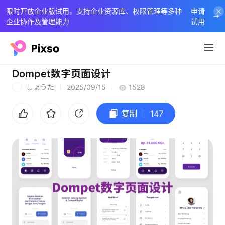
限时开放企业版试用，支持企业资源库、权限管理等多种
申请
企业协作及管理能力
试用
Dompet数字页面设计
しょうた
2025/09/15
1528
し
复制
147