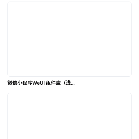
微信小程序WeUI 组件库（浅色）| 免费UI设计素材