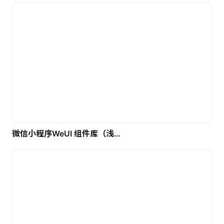
微信小程序WeUI 组件库（浅色）| 免费UI设计素材