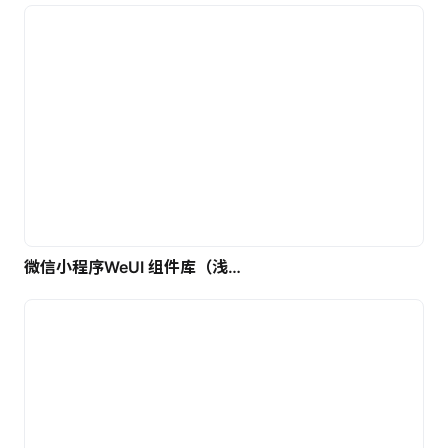
微信小程序WeUI 组件库（浅色）| 免费UI设计素材