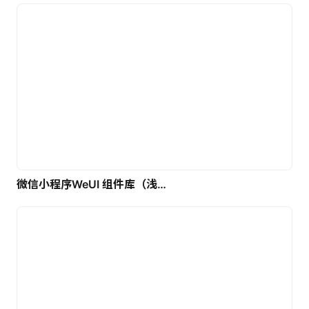
微信小程序WeUI 组件库（浅色）| 免费UI设计素材