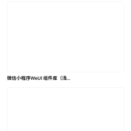
微信小程序WeUI 组件库（浅色）| 免费UI设计素材