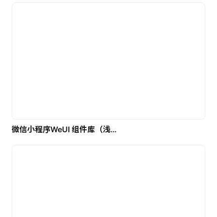
微信小程序WeUI 组件库（浅色）| 免费UI设计素材