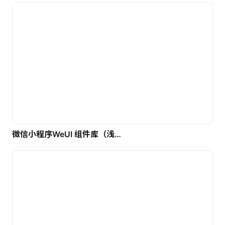
微信小程序WeUI 组件库（浅色）| 免费UI设计素材