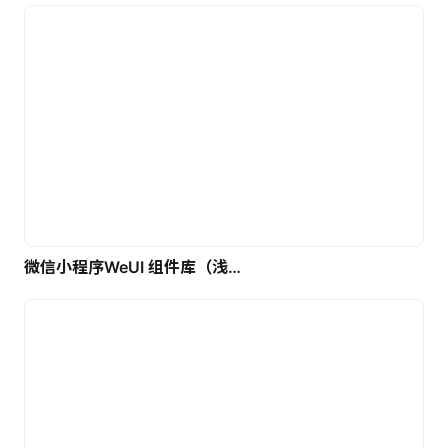
微信小程序WeUI 组件库（浅色）| 免费UI设计素材