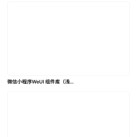
微信小程序WeUI 组件库（浅色）| 免费UI设计素材