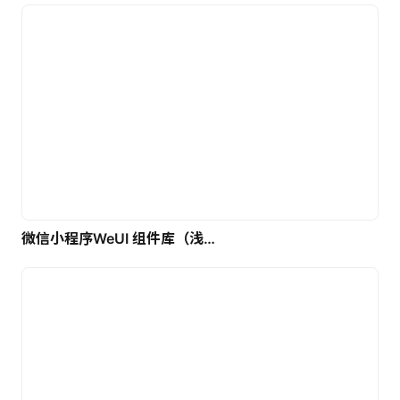
微信小程序WeUI 组件库（浅色）| 免费UI设计素材