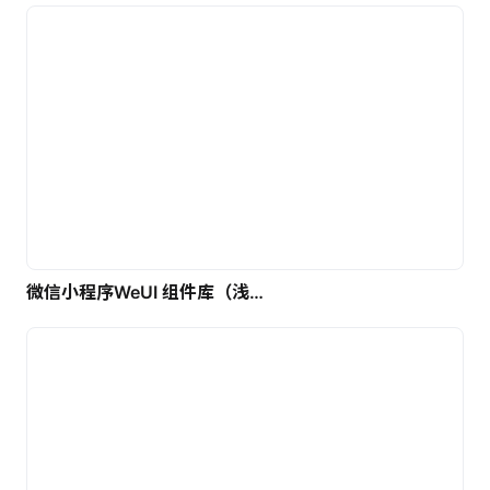
微信小程序WeUI 组件库（浅色）| 免费UI设计素材