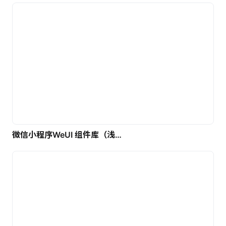
微信小程序WeUI 组件库（浅色）| 免费UI设计素材