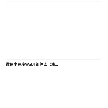
微信小程序WeUI 组件库（浅色）| 免费UI设计素材