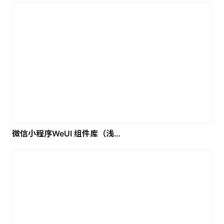
微信小程序WeUI 组件库（浅色）| 免费UI设计素材