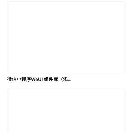
微信小程序WeUI 组件库（浅色）| 免费UI设计素材