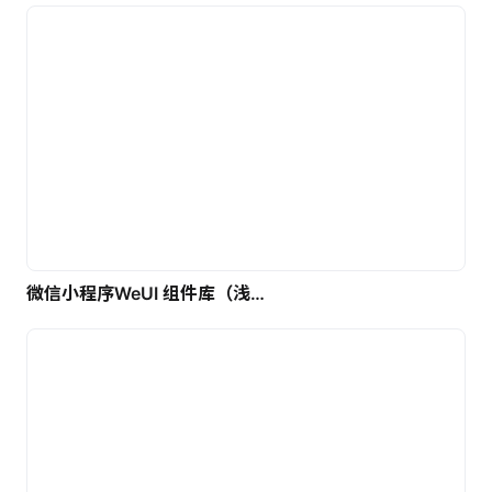
微信小程序WeUI 组件库（浅色）| 免费UI设计素材