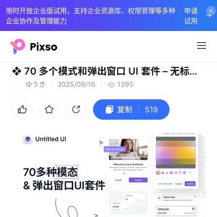
限时开放企业版试用，支持企业资源库、权限管理等多种
申请
企业协作及管理能力
试用
❖ 70 多个模式和弹出窗口 UI 套件 – 无标题 UI
ゆうき
2025/09/16
1395
ゆ
复制
519