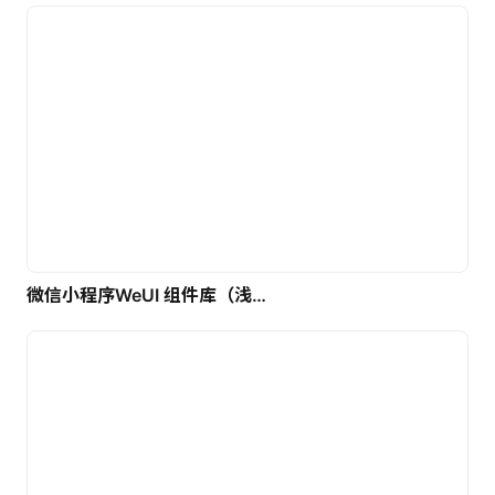
微信小程序WeUI 组件库（浅色）| 免费UI设计素材