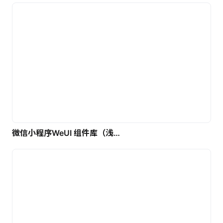
微信小程序WeUI 组件库（浅色）| 免费UI设计素材